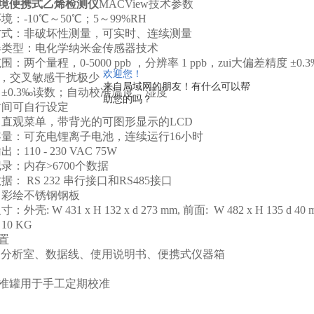
境
便携式乙烯检测仪
MACView技术参数
境：-10℃～50℃；5～99%RH
方式：非破坏性测量，可实时、连续测量
器类型：电化学纳米金传感器技术
围：两个量程，0-5000 ppb ，分辨率 1 ppb，zui大偏差精度 ±0.3‰
欢迎您！
3 ‰，交叉敏感干扰极少
来自局域网的朋友！有什么可以帮
：±0.3‰读数；自动校准温度、湿度
助您的吗？
时间可自行设定
：直观菜单，带背光的可图形显示的LCD
容量：可充电锂离子电池，连续运行16小时
：110 - 230 VAC 75W
记录：内存>6700个数据
据： RS 232 串行接口和RS485接口
：彩绘不锈钢钢板
外壳: W 431 x H 132 x d 273 mm, 前面: W 482 x H 135 d 40 
10 KG
置
分析室、数据线、使用说明书、便携式仪器箱
：
准罐用于手工定期校准