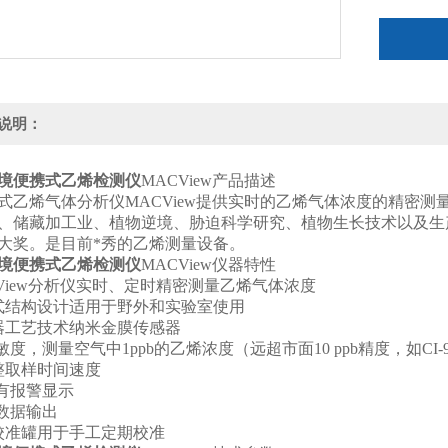
说明：
境
便携式乙烯检测仪
MACView产品描述
乙烯气体分析仪MACView提供实时的乙烯气体浓度的精密测
、储藏加工业、植物逆境、胁迫科学研究、植物生长技术以及生产诊断提
大奖。是目前*秀的乙烯测量设备。
境
便携式乙烯检测仪
MACView仪器特性
CView分析仪实时、定时精密测量乙烯气体浓度
式结构设计适用于野外和实验室使用
器工艺技术纳米金膜传感器
敏度，测量空气中1ppb的乙烯浓度（远超市面10 ppb精度，如CI-9
整取样时间速度
板有报警显示
表数据输出
校准罐用于手工定期校准