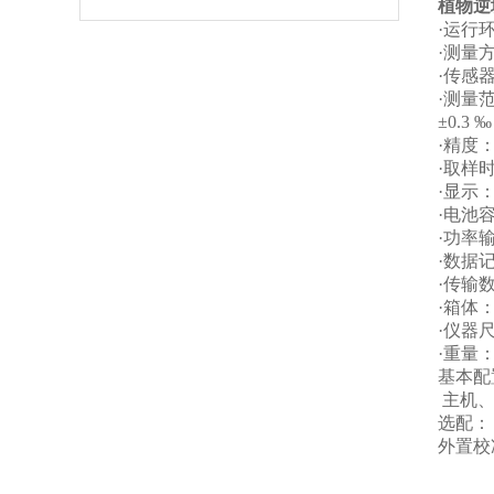
植物逆
·运行环
·测量
·传感
·测量范
±0.
·精度
·取样
·显示
·电池
·功率输出
·数据
·传输数
·箱体
·仪器尺寸：
·重量：
基本配
主机、
选配
外置校