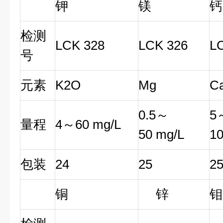
钾
镁
钙
检测
LCK 328
LCK 326
L
号
元素
K2O
Mg
C
0.5～
5
量程
4～60 mg/L
50 mg/L
10
包装
24
25
2
铜
锌
钼