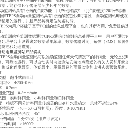
动监测站具有很强的存储功能，标配为4M的内存，可扩展至128M内存，
数据，能存储10个传感器至少10年的数据。
动监测站具有很强的扩展功能，用户根据需求，可扩展连接120种传感器
国STEPS自动雨量监测站具有很强的稳定性和可靠性，自动监测站即使
靠稳定的运行，并且产品具有定位防盗功能。
TEPS为用户搭建了基于PC侧的信息处理平台，也向其所有用户免费提
台。
动监测站将监测数据通过GPRS通信传输到信息处理平台中，用户可通过
息处理平台上设置诸如数据采集频率、数据传输时间、短信（SMS）预警
前防控和处理措施。
自动雨量监测站产品说明
TEPS自动雨量监测站可以准确监测任何天气情况下的降雨量，无论是短
定、可靠地运行。可以自动实时向监测站安装地点附近的有关人员和系统监
，集成化程度最高、体积最小、重量最轻的雨量监测和山洪灾害预警系统
数
类型：翻斗式雨量计
径：Φ200+0.6mm
0.2mm
范围：0-8mm/min
围：实时降雨量、小时降雨量和日降雨量
：根据不同分辨率雨量传感器的自身排水量确定，总体不超过±4%
温度：-40 – 60°C(可扩展)；湿度：0-100%RH
刃口外侧角角度：45°
传间隔：1 分钟/次（用户可设定）
作时间：≥16000h