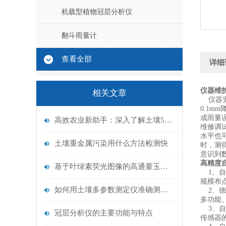
机载型植物冠层分析仪
翻斗雨量计
查看全部
详细
仪器维
相关文章
仪器安
0.1
成雨量
高效农业新助手：深入了解土壤5合1多参数测量仪如何一站式解决土壤分析需求
维修调
水平也
土壤重金属污染用什么方法检测快
时，测
意识到
高精度
基于叶绿素荧光图像的高通量玉米图像分割和性状提取
1、自
规模布
如何用土壤多参数测定仪准确测定土壤多参数和土壤温度
2、德
多功能
3、自
冠层分析仪的主要功能与特点
传感器