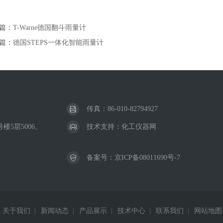
篇：
T-Warne德国翻斗雨量计
篇：
德国STEPS一体化智能雨量计
传真：86-010-82794927
5层5006、
技术支持：
化工仪器网
备案号：
京ICP备08011690号-7
关于我们
|
新闻动态
|
产品展示
|
技术中心
|
联系我们
|
网站地图