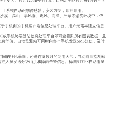
甚至更大。按照128M内存计算，自动监测站按照每1分钟的间
，且系统自动识别传感器，安装方便，即插即用。
在沙漠、高山、暴风雨、飓风、高温、严寒等恶劣环境中，依
供基于手机侧的手机客户端信息处理平台。用户无需再建立信息
PC或手机终端登陆信息处理平台即可查看到所有图表数据，且
信息等值。自动监测站可同时向多个手机发送SMS短信，及时
时间的狂风暴雨，还是连绵数月的阴雨天气，自动雨量监测站
控人员发送分级山洪和降雨告警信息。德国STEPS自动雨量
。