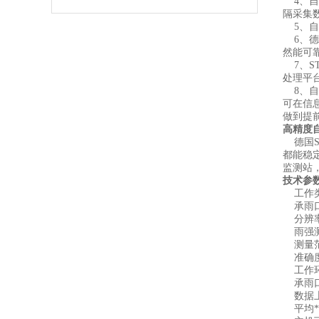
4、自
隔采集
5、自
6、德
然能可
7、S
处理平
8、自
可在信
做到提
高精度
德国S
都能稳
监测站
技术参
工作
承雨口口
分辨率：
雨强测量
测量范
准确度
工作环境
承雨口
数据上
平均*工