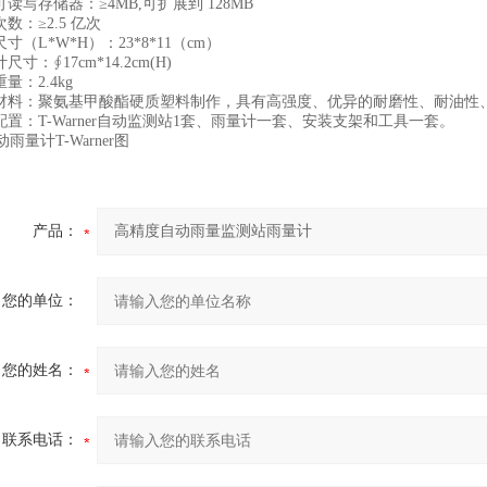
写存储器：≥4MB,可扩展到 128MB
：≥2.5 亿次
（L*W*H）：23*8*11（cm）
：∮17cm*14.2cm(H)
：2.4kg
料：聚氨基甲酸酯硬质塑料制作，具有高强度、优异的耐磨性、耐油性
：T-Warner自动监测站1套、雨量计一套、安装支架和工具一套。
产品：
您的单位：
您的姓名：
联系电话：