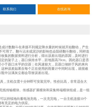
联系我们
在线咨询
造成计数翻斗在承接不到规定降水量的时候就开始翻动，产生
就不可用了。翻斗沾水或泥沙的影响也会阻碍翻斗翻动，同样造
所收集的数据资料进行分析，得出误差出现的原因，及时进行
定的架子上，器口保持水平，距地面高70cm。因此器口是否
要小于器口水平的仪器；在风速较大，且器口倾斜于风的来向
。这种误差如果在每个正在使用的雨量计中同时出现，就很难
水瓶中沾满灰尘都会导致误差出现。
具，主机仅需十分钟即可安装完毕。性价比高，非常适合大
MS无线传输模块、传感器扩展模块和采集终端模块组成，是一组
可以持续地向蓄电池充电，一次充完电，一台主机连接10个
都有充足的电力供应。