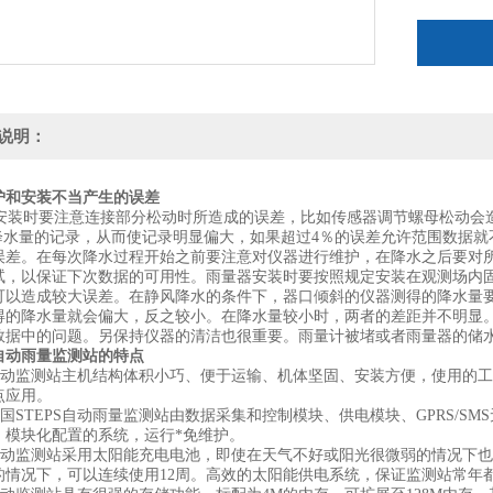
说明：
护和安装不当产生的误差
装时要注意连接部分松动时所造成的误差，比如传感器调节螺母松动会
mm降水量的记录，从而使记录明显偏大，如果超过4％的误差允许范围数据
误差。在每次降水过程开始之前要注意对仪器进行维护，在降水之后要对
试，以保证下次数据的可用性。雨量器安装时要按照规定安装在观测场内固
可以造成较大误差。在静风降水的条件下，器口倾斜的仪器测得的降水量
得的降水量就会偏大，反之较小。在降水量较小时，两者的差距并不明显
数据中的问题。另保持仪器的清洁也很重要。雨量计被堵或者雨量器的储
自动雨量监测站的特点
动监测站主机结构体积小巧、便于运输、机体坚固、安装方便，使用的工
点应用。
国STEPS自动雨量监测站由数据采集和控制模块、供电模块、GPRS/S
、模块化配置的系统，运行*免维护。
动监测站采用太阳能充电电池，即使在天气不好或阳光很微弱的情况下也
的情况下，可以连续使用12周。高效的太阳能供电系统，保证监测站常年