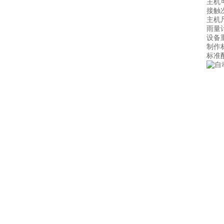
主机可读
接触次数
主机尺寸
雨量计尺寸
设备重量
制作材
标准配置