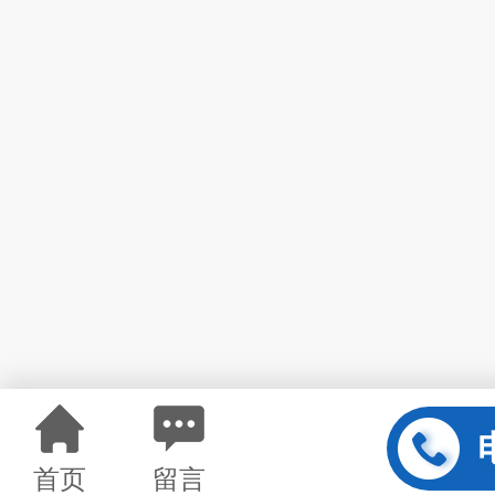
首页
留言