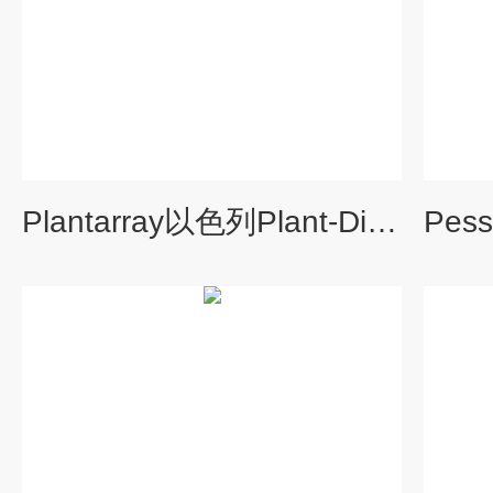
Plantarray以色列Plant-DiTech高通量植物生理表型平台