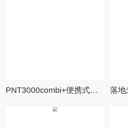
PNT3000combi+便携式土壤多参数测定仪