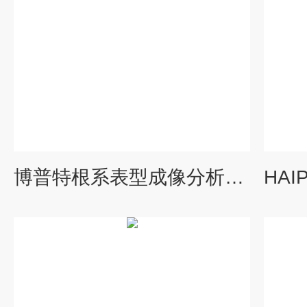
博普特根系表型成像分析研究平台