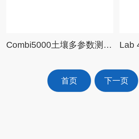
Combi5000土壤多参数测定仪速测仪
首页
下一页