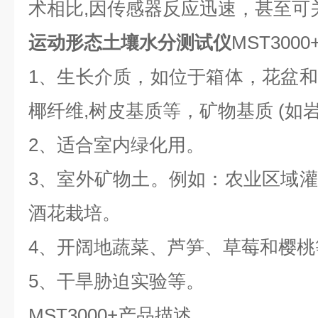
术相比,因传感器反应迅速，甚至可
运动形态土壤水分测试仪
MST3000
1、
生长介质，如位于箱体，花盆和
椰纤维,树皮基质等，矿物基质 (如岩
2、
适合室内绿化用。
3、
室外矿物土
。
例如
：
农业区域灌
酒花栽培。
4、
开阔地蔬菜
、
芦笋
、
草莓和樱桃
5、
干旱胁迫实验
等
。
MST3000+
产品描述