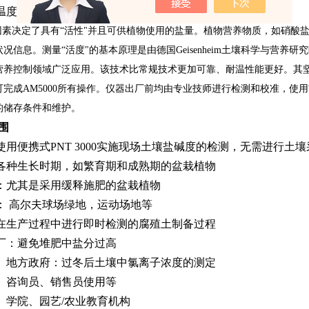
温度
素决定了具有“活性"并且可供植物使用的盐量。植物营养物质，如硝酸
况信息。测量“活度"的基本原理是由德国Geisenheim土壤科学与营养研
营养控制领域广泛应用。该技术比常规技术更加可靠、耐温性能更好。其
可完成AM5000所有操作。仪器出厂前均由专业技师进行检测和校准，使
的储存条件和维护。
围
用便携式PNT 3000实施现场土壤盐碱度的检测，无需进行土
种生长时期，如繁育期和成熟期的盆栽植物
尤其是采用缓释施肥的盆栽植物
 高尔夫球场绿地，运动场地等
生产过程中进行即时检测的腐殖土制备过程
：避免堆肥中盐分过高
地方政府：过冬后土壤中氯离子浓度的测定
咨询员、销售员使用等
学院、园艺/农业教育机构