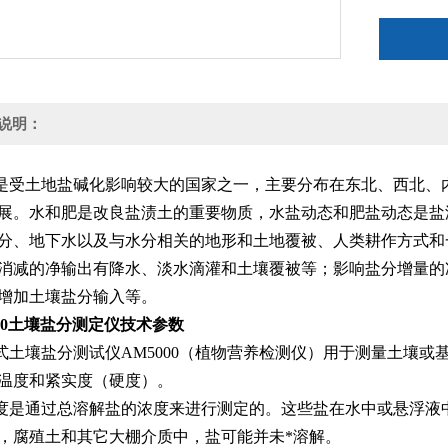
说明：
受土地盐碱化影响较大的国家之一，主要分布在东北、西北、内
展。水和肥是改良盐渍土的重要物质，水盐动态和肥盐动态是盐
分、地下水以及与水分相关的地形和土地覆被、人类耕作方式和
消减的净输出有降水、淡水滴灌和土壤覆被等；影响盐分增量的
增加土壤盐分输入等。
000土壤盐分测定仪
技术参数
土壤盐分测试仪AM5000（植物营养检测仪）用于测量土壤或
温度和紧实度（硬度）。
是通过总溶解盐的浓度来进行测定的。这些盐在水中或悬浮液中
，腐殖土和其它大棚介质中，盐可能并未*溶解。