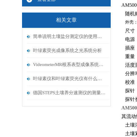
AM5
随机赠
相关文章
外壳
尺寸：1
简单说明土壤盐分测定仪的使用范围
电源：9-
插座：5-
叶绿素荧光成像系统之光系统分析
重量：
VideometerMR根系表型成像系统研究
活度测量
分辨率：
叶绿素仪和叶绿素荧光仪有什么区别？
校准：
探针：
德国STEPS土壤养分速测仪的测量方法
探针长
AM5
其流动
土壤
土壤