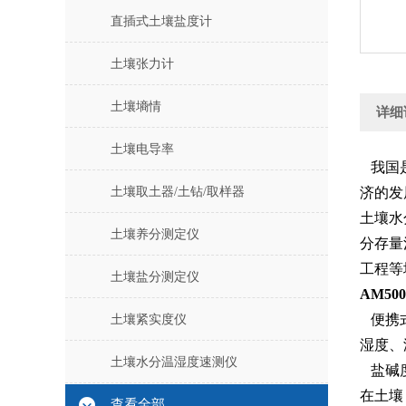
直插式土壤盐度计
土壤张力计
土壤墒情
详细
土壤电导率
我国是
土壤取土器/土钻/取样器
济的发
土壤水
土壤养分测定仪
分存量
工程等
土壤盐分测定仪
AM5
便携式
土壤紧实度仪
湿度、
土壤水分温湿度速测仪
盐碱度
在土壤
查看全部