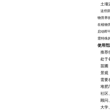
土壤
这些因
物营养状
在植物
启动即
需特殊
使用范
推荐使
处于各
苗圃：
景观：
需要在
堆肥厂
社区、
顾问、
大学、