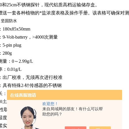
000和25cm不锈钢探针，现代铝质高档运输储存盒。
送一套各种植物的*盐浓度表格及操作手册。该表格可确保对测
：坚固防水
80x85x50mm
Volt-battery，>4000次测量
pin plug
280g
：0～2.99g/L
0.01g/L
出厂校准，无须再次进行校准
具有特殊2-针传感器的不锈钢
：250mm
000土壤盐分测定仪
原理
欢迎您！
来自局域网的朋友！有什么可以帮
性取决于
助您的吗？
湿度
紧实度