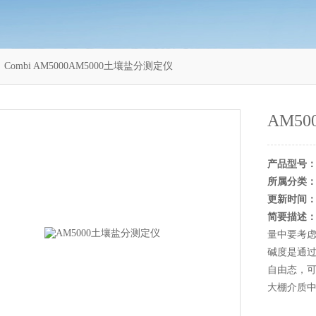
 Combi AM5000AM5000土壤盐分测定仪
AM5
产品型号
所属分类
更新时间
简要描述
量中要考
碱度是通
自由态，可
大棚介质中