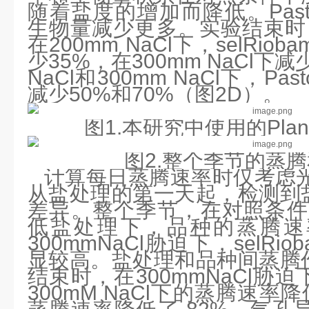
随着盐度的增加而降低。Pasto比
生物量减少更多。实验结束时
在200mm NaCl下，selRi
少35%，在300mm NaCl下减
NaCl和300mm NaCl下，P
减少50%和70%（图2D）。
图1.本研究中使用的Plant A
图2.整个季节的蒸
计算每日蒸腾速率时仅考虑光
从盐处理的第一天起，检测到
差异。整个季节，在对照条件下和
低盐处理下，品种的蒸腾速
300mmNaCl胁迫下，selRi
显较高。盐处理和品种间蒸腾
结束时，在300mmNaCl胁迫下，
300mM NaCl下的蒸腾速率降低