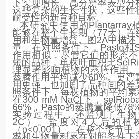
下实现
增长。高分辨率表型分
这些复杂的生长性状，这些性
耐受性的新育种目标。
本研究中使用的Plantarr
能够在整个生长期（77天）连
用和生物量增益。图2A中描述
量。在对照条件下，Pasto和Se
作用相似，尽管它们的形态不同
短的品种，单株叶面积比SelRi
理显著影响植物的蒸腾作用。在2
蒸腾作用平均减少60%。更严
用更强，也加剧了品种间的差
照条件下，每株植物的平均累积
在300 mM NaCl下，selR
66%，Pasto的蒸腾量降低7
实验过程中，还监测了生物
2C）。盐度对4天后的植
（p<0.001）。在整个季节
率和生物量积累在对照条件下