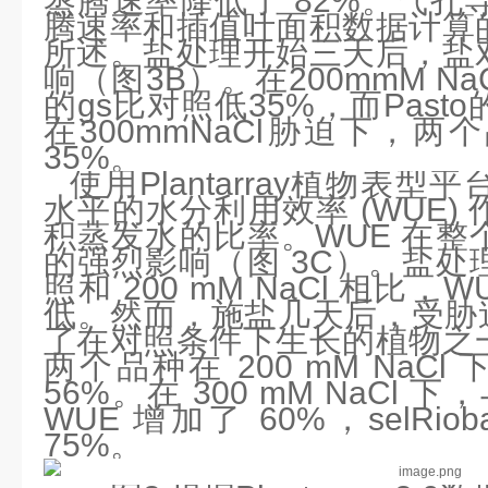
蒸腾速率降低了 82%。气孔
腾速率和插值叶面积数据计算
所述。盐处理开始三天后，盐
响（图3B）。在200mmM NaCl
的gs比对照低35%，而Pasto
在300mmNaCl胁迫下，两
35%。
使用Plantarray植物表
水平的水分利用效率 (WUE)
积蒸发水的比率。WUE 在整
的强烈影响（图 3C）。盐处
照和 200 mM NaCl 相比，WU
低。然而，施盐几天后，受胁迫
了在对照条件下生长的植物之
两个品种在 200 mM NaCl
56%。在 300 mM NaCl 
WUE 增加了 60%，selRio
75%。