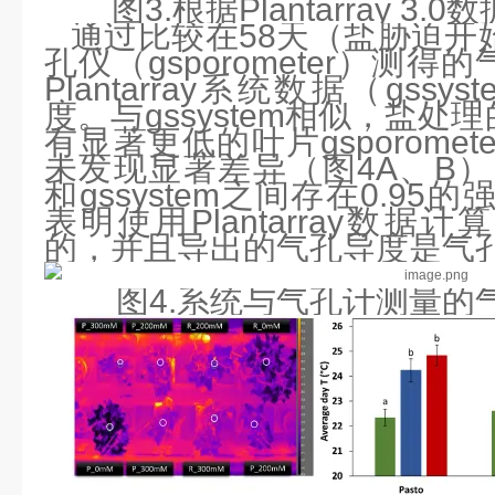
图3.根据Plantarray 
通过比较在58天（盐胁迫开
孔仪（gsporometer）测
Plantarray系统数据（gss
度。与gssystem相似，盐
有显著更低的叶片gsporome
未发现显著差异（图4A、B）。发现
和gssystem之间存在0.95
表明使用Plantarray数
的，并且导出的气孔导度是气
图4.系统与气孔计测量的气