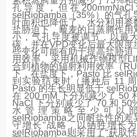
累积蒸腾量分别减少了75%和
孔导度，但在200mmNaCl
selRiobamba（35%）的
叶面积也降低了。水分利用参
盐胁迫下，藜麦的日蒸腾作用
小，气孔导度被调节，以最
碳，并在VPD变化后最大限度
些变化可能有助于提高盐胁迫
用效率。采用机械作物模型LI
合到植物的辐射利用效率（RU
下，在盐度下，Pasto 比 selR
到实验结束时（播种后 11 周
Pasto 的生长明显低于 selR
在 200 mM 下分别减少了 50 和
NaCl 下分别减少了 70 和 
水管理策略至少可以部分
selRiobamba之间耐盐性的差
守增长"战略，以牺牲增长
selRiobamba则采用了“获