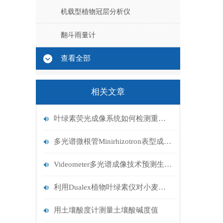
机载型植物冠层分析仪
翻斗雨量计
查看全部
相关文章
叶绿素荧光成像系统如何检测重金属离子
多光谱微根管Minirhizotron表型成像技术应用
Videometer多光谱成像技术预测生鲜猪肉货架期
利用Dualex植物叶绿素仪对小麦基因型的产量构成进行研究
用土壤酸度计测量土壤酸碱度值