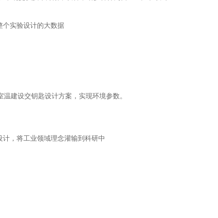
理整个实验设计的大数据
室温建设交钥匙设计方案，实现环境参数。
设计，将工业领域理念灌输到科研中