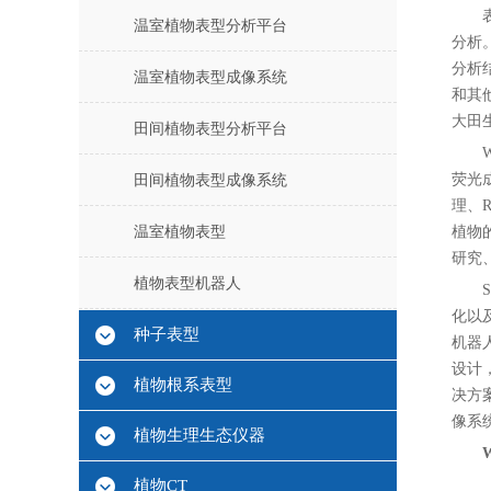
温室植物表型分析平台
分析
分析
温室植物表型成像系统
和其
大田
田间植物表型分析平台
荧光
田间植物表型成像系统
理、
温室植物表型
植物
研究
植物表型机器人
化以
种子表型
机器
设计
植物根系表型
决方案
像系
植物生理生态仪器
植物CT