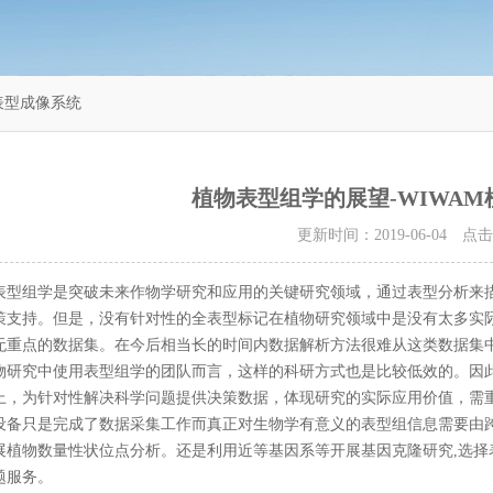
表型成像系统
植物表型组学的展望-WIWA
更新时间：2019-06-04 点
表型组学是突破未来作物学研究和应用的关键研究领域，通过表型分析来
策支持。但是，没有针对性的全表型标记在植物研究领域中是没有太多实
无重点的数据集。在今后相当长的时间内数据解析方法很难从这类数据集
物研究中使用表型组学的团队而言，这样的科研方式也是比较低效的。因
上，为针对性解决科学问题提供决策数据，体现研究的实际应用价值，需
设备只是完成了数据采集工作而真正对生物学有意义的表型组信息需要由跨学
展植物数量性状位点分析。还是利用近等基因系等开展基因克隆研究,选择
题服务。