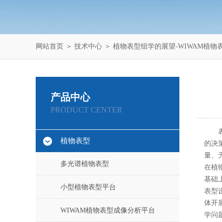
网站首页
＞
技术中心
＞ 植物表型组学的展望-WIWAM植物
产品中心
PRODUCT CENTER
植物表型
的决
量、
多光谱植物表型
在植
基础
小型植物表型平台
表型
体开
WIWAM植物表型成像分析平台
学问