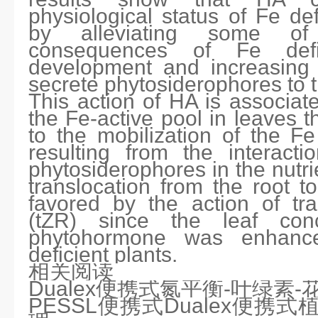
physiological status of Fe de
by alleviating some of 
consequences of Fe defi
development and increasing t
secrete phytosiderophores to th
This action of HA is associat
the Fe-active pool in leaves t
to the mobilization of the 
resulting from the interact
phytosiderophores in the nutri
translocation from the root 
favored by the action of tra
(tZR) since the leaf conc
phytohormone was enhan
deficient plants.
相关阅读
Dualex便携式氮平衡-叶绿素
PESSL
便携式
Dualex便携