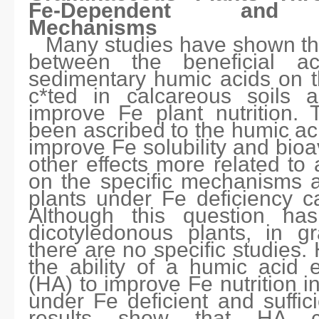
Fe-Dependent and F
Mechanisms
Many studies have shown the
between the beneficial a
sedimentary humic acids on t
c*ted in calcareous soils an
improve Fe plant nutrition. 
been ascribed to the humic aci
improve Fe solubility and bioav
other effects more related to
on the specific mechanisms ac
plants under Fe deficiency c
Although this question ha
dicotyledonous plants, in g
there are no specific studies.
the ability of a humic acid 
(HA) to improve Fe nutrition i
under Fe deficient and suffic
results show that HA 