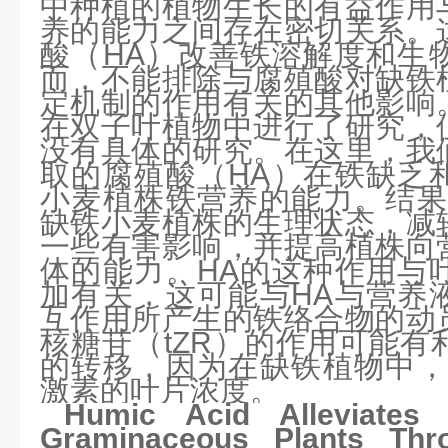
中种植的植物生长的有益作用
养的能力之间存在密切关系。
酸（HA）改善铁溶解度和生
而，不能排除与腐殖酸对缺铁
定机制的作用有关的其他影响
在双子叶植物中进行了研究，
没有具体的研究。在这里，我
取的腐殖酸（HA）在铁缺乏
小麦植株铁营养的能力。结果
缺铁小麦植株的生理状态，减
一些有害影响，并提高植株向
体的能力。HA的这种作用与
加有关，这可能与HA与营养
互作用所产生的铁络合物的动
核糖苷（tZR）的作用可能有
的转移，因为在缺铁植物中，
激素的叶片浓度。
Humic Acid Alleviates
Graminaceous Plants Thr