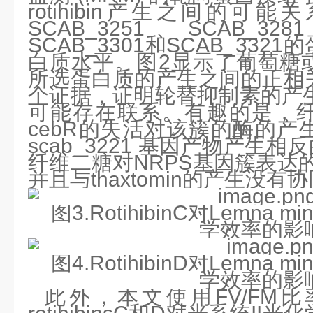
rotihibin产生之间的可能关
SCAB_3251、SCAB_328
SCAB_3301和SCAB_33
白质水平。图2显示了葡萄糖
所选蛋白质的产生之间的正相
个证据，证明轮替抑制素的产生
可能存在联系。有趣的是，
cebR的失活对该簇的酶的产
scab_3221 基因产物产生相
纤维二糖对NRPS基因簇表达的
并且与thaxtomin的产生没有
图
3
.RotihibinC
对
Lemna min
学效率的影
图
4
.RotihibinD
对
Lemna min
学效率的影
此外，本文使用FV/FM