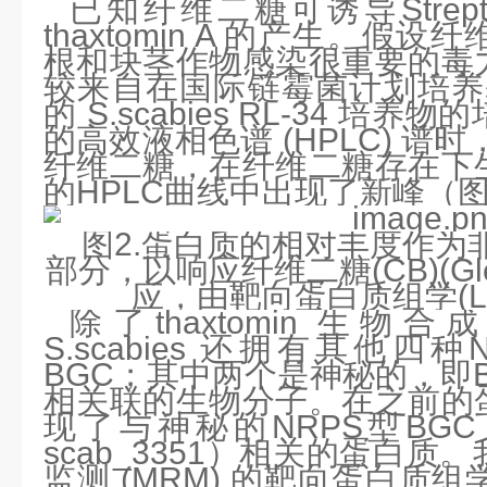
已知纤维二糖可诱导Streptomy
thaxtomin A 的产生。假
根和块茎作物感染很重要的毒
较来自在国际链霉菌计划培养基 4 
的 S.scabies RL-34 
的高效液相色谱 (HPLC) 谱时
纤维二糖，在纤维二糖存在下
的HPLC曲线中出现了新峰（图
图
2
.
蛋白质的相对丰度作为
部分，以响应纤维二糖
(CB)(Gl
应，由靶向蛋白质组学
(
除了thaxtomin 生物合
S.scabies 还拥有其他四种
BGC；其中两个是神秘的，即
相关联的生物分子。在之前的
现了与神秘的NRPS型BGC（从
scab_3351）相关的蛋白
监测 (MRM) 的靶向蛋白质