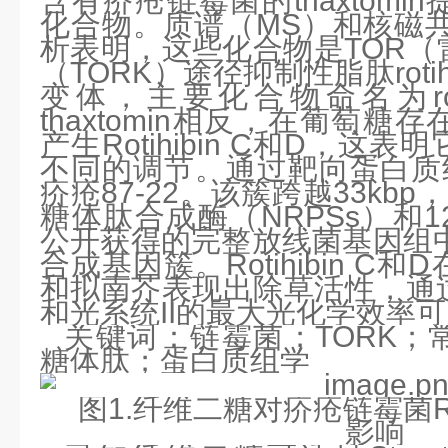
含有疥疮链霉菌的thaxtom
化合物。质谱（MS）和核磁共
析表明，这些化合物是TOR（
（TORK）途径抑制性脂肽rotih
变体，主要化合物命名为roti
thaxtomin相反，在葡萄
产生Rotihibin C和D，这
不同的调节。通过靶向蛋白质
疥疮87-22。该簇跨越33kb
糖体肽合成酶（NRPSs）和
公开获得的完整放线菌基因组中
合成基因簇。Rotihibin C
和拟南芥表现出除草活性，通
和光系统II的最大光化学效率
关键词：链霉菌；TORK；
糖体肽；蛋白质组学
图
1
.
纤维二糖对疥疮链霉菌
影响