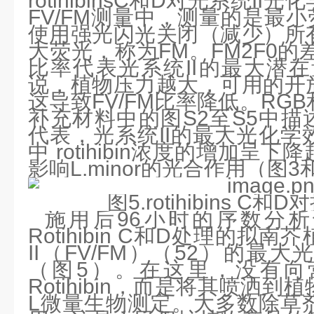
rotihibinsC和D对光系统I
FV/FM测量中，测量的是最小
使用强光闪光关闭（减少）所
大荧光，称为FM。FM2F0的差
比率代表光系统II的最大潜在
说，植物压力越大，可用的开
这导致FV/FM比率降低。RG
补充材料中的图S2至S5中描述
代表，光系统II的最大光化学
中 rotihibin浓度的增加呈下降趋
影响L.minor的光合作用（图3
图5.rotihibins C
施用后96小时的序数分析也
Rotihibin C和D处理的拟
II（FV/FM）（52）的最
（图5）。在这里，没有向
Rotihibin，而是将其喷洒
L微量生物测定。大多数除草